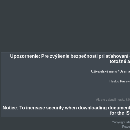
Užívateľské meno / Usern
Heslo / Passw
Ak ste zabudli heslo, kl
Copyright ste
Power